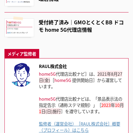
受付終了済み｜GMOとくとくBB ドコ
モ home 5G代理店情報
メディア監修者
RAUL株式会社
home5G
代理店比較ナビ］は、
2021年8月27
日(金)
［
home5G
提供開始日］から運営して
います。
home5G
代理店比較ナビは、「景品表示法の
指定告示（通称ステマ規制）」［
2023
年
10
月
1
日(日)施行
］を遵守しています。
監修者（運営会社）［RAUL株式会社］概要
（プロフィール）はこちら